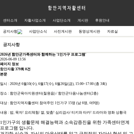
센터소개
자활사업소개
사업단소개
게시판
후원안내
공지사항
사업단소식
사진게시판
동영상게시판
자료실
공지사항
2026년 함안군가족센터와 함께하는 '1인가구 프로그램'
2026-06-09 13:56
페이지 정보
함안자활
379회
0건
본문
일시 : 2026년 6월10(수), 6월17(수), 6월26일(금), 15:00~17:00 (총 3회)
장소 : 함안군육아지원센터(칠원읍) / 함안군다옴나눔센터(2층)
대상 : 함안지역자활센터 참여주민 1인가구 15명 (남 6명, 여9명)
내용 : 밥, 묵자! 요리체험/ 깔, 맞춤! 심리검사/ 티키와 타카! 드라마와 영화 상황극
1인가구의 생활문제 해결능력과 소속감증진을 위한 가족센터연계
프로그램 입니다.
건강한 식습관, 자신의 마음상태를 알고 긍정적인 자아상 형성 및 고