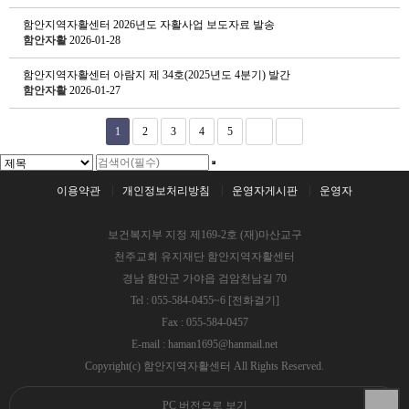
함안지역자활센터 2026년도 자활사업 보도자료 발송
함안자활
2026-01-28
함안지역자활센터 아람지 제 34호(2025년도 4분기) 발간
함안자활
2026-01-27
1
2
3
4
5
이용약관
개인정보처리방침
운영자게시판
운영자
보건복지부 지정 제169-2호 (재)마산교구
천주교회 유지재단 함안지역자활센터
경남 함안군 가야읍 검암천남길 70
Tel : 055-584-0455~6
[전화걸기]
Fax : 055-584-0457
E-mail : haman1695@hanmail.net
Copyright(c) 함안지역자활센터 All Rights Reserved.
PC 버전으로 보기