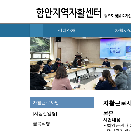
센터소개
자활사
하위분류
자활근로사
자활근로사업
본문
[시장진입형]
사업내용
골목식당
- 함안군관내 