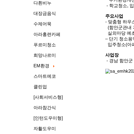
주거환경개선
다흰비누
- 학교청소,
대장금음식
주요사업
- 맞춤형 하
수제어묵
(함안군관내 
실외마당 예초,
아라홍련카페
– 단기 청소용
입주청소(아파트
푸르미청소
사업장
희망나르미
- 경남 함안군 
EM환경
스마트에코
클린업
[사회서비스형]
아라참간식
[인턴도우미형]
자활도우미