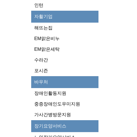
인턴
자활기업
해뜨는집
EM맑은비누
EM맑은세탁
수라간
포시즌
바우처
장애인활동지원
중증장애인도우미지원
가사간병방문지원
장기요양서비스