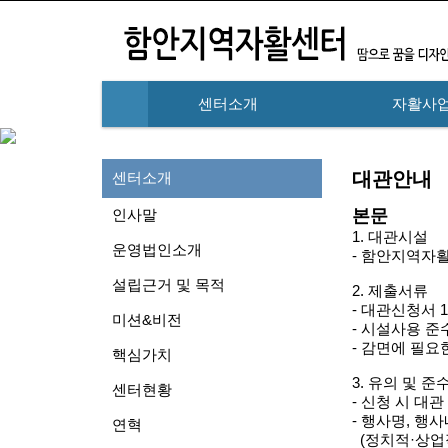
센터소개
자활사
하위분류
대관안내
센터소개
본문
인사말
1. 대관시설
운영법인소개
- 함안지역자활
설립근거 및 목적
2. 제출서류
- 대관신청서 
미션&비전
- 시설사용 준
- 감면에 필요
핵심가치
3. 유의 및 
센터현황
- 신청 시 대
- 행사명, 행
연혁
(정치적·상업적