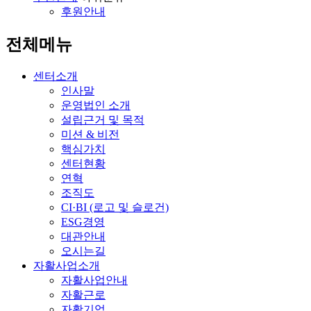
후원안내
전체메뉴
센터소개
인사말
운영법인 소개
설립근거 및 목적
미션 & 비전
핵심가치
센터현황
연혁
조직도
CI·BI (로고 및 슬로건)
ESG경영
대관안내
오시는길
자활사업소개
자활사업안내
자활근로
자활기업