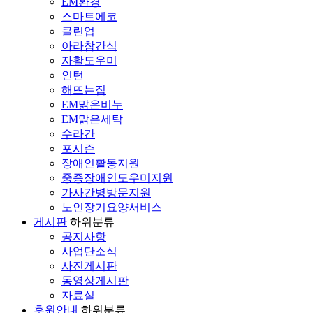
EM환경
스마트에코
클린업
아라참간식
자활도우미
인턴
해뜨는집
EM맑은비누
EM맑은세탁
수라간
포시즌
장애인활동지원
중증장애인도우미지원
가사간병방문지원
노인장기요양서비스
게시판
하위분류
공지사항
사업단소식
사진게시판
동영상게시판
자료실
후원안내
하위분류