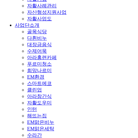
자활사례관리
자산형성지원사업
자활사업도
사업단소개
골목식당
다흰비누
대장금음식
수제어묵
아라홍련카페
푸르미청소
희망나르미
EM환경
스마트에코
클린업
아라참간식
자활도우미
인턴
해뜨는집
EM맑은비누
EM맑은세탁
수라간