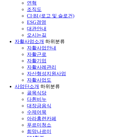
연혁
조직도
CI·BI (로고 및 슬로건)
ESG경영
대관안내
오시는길
자활사업소개
하위분류
자활사업안내
자활근로
자활기업
자활사례관리
자산형성지원사업
자활사업도
사업단소개
하위분류
골목식당
다흰비누
대장금음식
수제어묵
아라홍련카페
푸르미청소
희망나르미