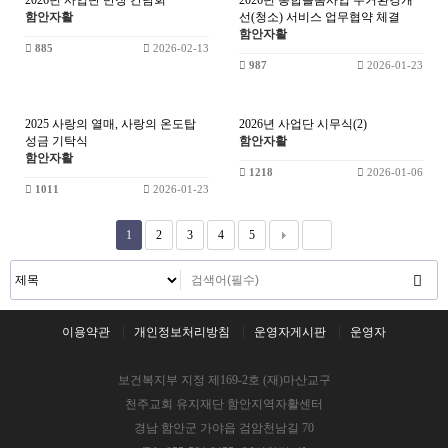
2026년 사업단 반장 간담회
2026년 통합돌봄사업 주거환경개
함안자활
선(청소) 서비스 업무협약 체결
함안자활
885
2026-02-13
987
2026-01-23
2025 사랑의 열매, 사랑의 온도탑
2026년 사업단 시무식(2)
성금 기탁식
함안자활
함안자활
1218
2026-01-06
1011
2026-01-23
1
2
3
4
5
이용약관
개인정보처리방침
운영자게시판
운영자
보건복지부 지정 제169-2호 (재)마산교구
천주교회 유지재단 함안지역자활센터
경남 함안군 가야읍 검암천남길 70